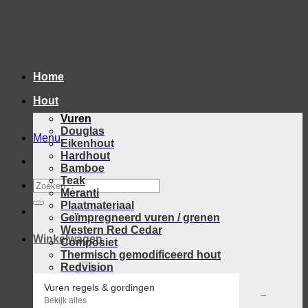
Skip
to
content
Home
Hout
Vuren
Douglas
Menu
Eikenhout
Hardhout
Bamboe
Teak
Zoeken
Meranti
naar:
Plaatmateriaal
Geïmpregneerd vuren / grenen
Western Red Cedar
Winkelwagen
Composiet
Thermisch gemodificeerd hout
Redvision
Vuren regels & gordingen
Bekijk alles