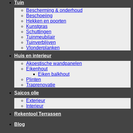
Tuin
Bescherming & onderhoud
Beschoeiing
Hekken en poorten
Kunstgras
Schuttingen
Tuinmeubilair
Tuinverblijven
Vlonderplanken
Huis en interieur
Akoestische wandpanelen
Eikenhout
Eiken balkhout
Plinten
Traprenovatie
Saicos olie
Exterieur
Interieur
Rekentool Terrassen
Blog