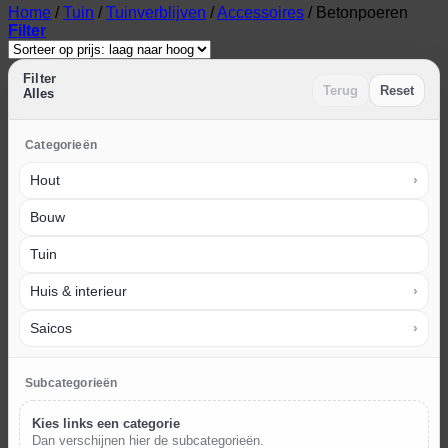
Home
/
Tuin
/
Tuinverblijven
/
Accessoires
/
Betonpoeren
Filter
Filter
Terug
Reset
Alles
Categorieën
Hout
›
Bouw
Tuin
Huis & interieur
›
Saicos
›
Subcategorieën
Kies links een categorie
Dan verschijnen hier de subcategorieën.