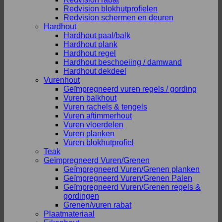
Redvision blokhutprofielen
Redvision schermen en deuren
Hardhout
Hardhout paal/balk
Hardhout plank
Hardhout regel
Hardhout beschoeiing / damwand
Hardhout dekdeel
Vurenhout
Geïmpregneerd vuren regels / gording
Vuren balkhout
Vuren rachels & tengels
Vuren aftimmerhout
Vuren vloerdelen
Vuren planken
Vuren blokhutprofiel
Teak
Geïmpregneerd Vuren/Grenen
Geïmpregneerd Vuren/Grenen planken
Geïmpregneerd Vuren/Grenen Palen
Geïmpregneerd Vuren/Grenen regels &
gordingen
Grenen/vuren rabat
Plaatmateriaal