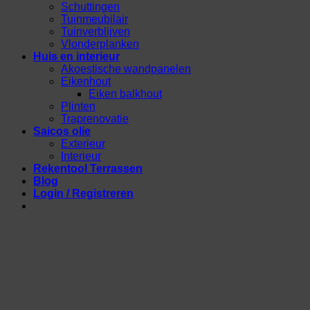
Schuttingen
Tuinmeubilair
Tuinverblijven
Vlonderplanken
Huis en interieur
Akoestische wandpanelen
Eikenhout
Eiken balkhout
Plinten
Traprenovatie
Saicos olie
Exterieur
Interieur
Rekentool Terrassen
Blog
Login / Registreren