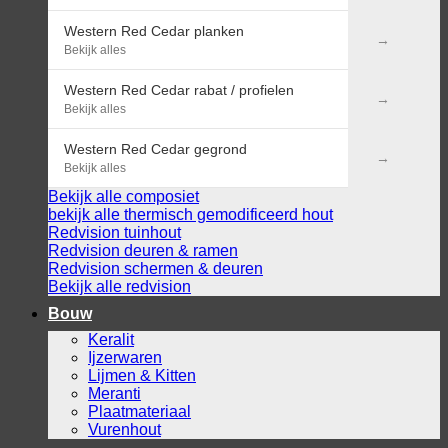
Western Red Cedar planken
Bekijk alles
Western Red Cedar rabat / profielen
Bekijk alles
Western Red Cedar gegrond
Bekijk alles
Bekijk alle composiet
bekijk alle thermisch gemodificeerd hout
Redvision tuinhout
Redvision deuren & ramen
Redvision schermen & deuren
Bekijk alle redvision
Bouw
Keralit
Ijzerwaren
Lijmen & Kitten
Meranti
Plaatmateriaal
Vurenhout