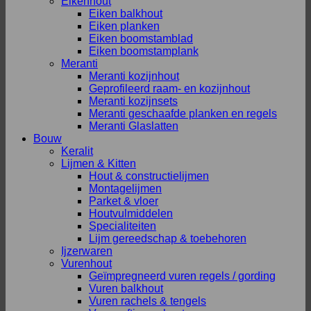
Eikenhout
Eiken balkhout
Eiken planken
Eiken boomstamblad
Eiken boomstamplank
Meranti
Meranti kozijnhout
Geprofileerd raam- en kozijnhout
Meranti kozijnsets
Meranti geschaafde planken en regels
Meranti Glaslatten
Bouw
Keralit
Lijmen & Kitten
Hout & constructielijmen
Montagelijmen
Parket & vloer
Houtvulmiddelen
Specialiteiten
Lijm gereedschap & toebehoren
Ijzerwaren
Vurenhout
Geïmpregneerd vuren regels / gording
Vuren balkhout
Vuren rachels & tengels