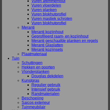
Vuren aftimmerhout
Vuren vloerdelen
Vuren planken
Vuren blokhutprofiel
Vuren mastiek schroten
Vuren blokhutprofiel
Meranti
Meranti kozijnhout
Geprofileerd raam- en kozijnhout
Meranti geschaafde planken en regels
Meranti Glaslatten
Meranti kozijnsets
Plaatmateriaal
Tuin
Schuttingen
Hekken en poorten
Vlonderplanken
Douglas dekdelen
Kunstgras
Regulier gebruik
Intensief gebruik
Randmaterialen
Beschoeiing
Saicos exterieur
Tuinmeubilair