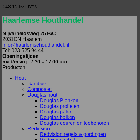
€
48.12
Incl. BTW.
Haarlemse Houthandel
Nijverheidsweg 25 B/C
2031CN Haarlem
info@haarlemsehouthandel.nl
Tel: 023-525 94 44
Openingstijden
ma t/m vrij: 7.30 – 17.00 uur
Producten
Hout
Bamboe
Composiet
Douglas hout
Douglas Planken
Douglas profielen
Douglas palen
Douglas balken
Douglas deuren en toebehoren
Redvision
Redvision regels & gordingen
Redvision rabat