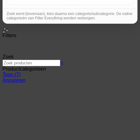
Zoek eerst (bovenaan), kies daarna een categorie/subcategorie. De native
categorieën van Filter Everything worden verborgen.
Filters
Zoek
Zoek
×
Productcategorieen
Toon
(
7
)
Annuleren