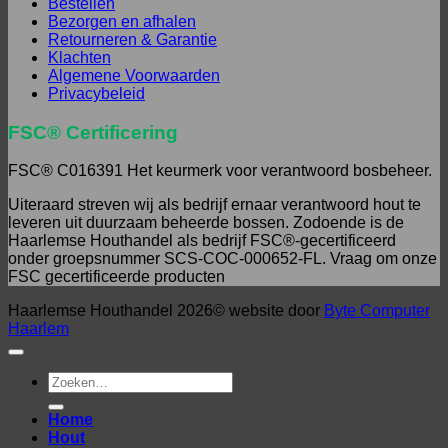
Bestellen
Bezorgen en afhalen
Retourneren & Garantie
Klachten
Algemene Voorwaarden
Privacybeleid
FSC® Certificering
FSC® C016391 Het keurmerk voor verantwoord bosbeheer.
Uiteraard streven wij als bedrijf ernaar verantwoord hout te
leveren uit duurzaam beheerde bossen. Zodoende is de
Haarlemse Houthandel als bedrijf FSC®-gecertificeerd
onder groepsnummer SCS-COC-000652-FL. Vraag om onze
FSC gecertificeerde producten
Haarlemse Houthandel 2026© website door
Byte Computer
Haarlem
Zoeken
naar:
Home
Hout